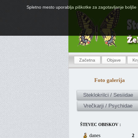
Spletno mesto uporablja piškotke za zagotavljanje boljše 
Začetna
Objave
Kn
Foto galerija
Steklokrilci / Sesiidae
Vrečkarji / Psychidae
ŠTEVEC OBISKOV :
danes
2