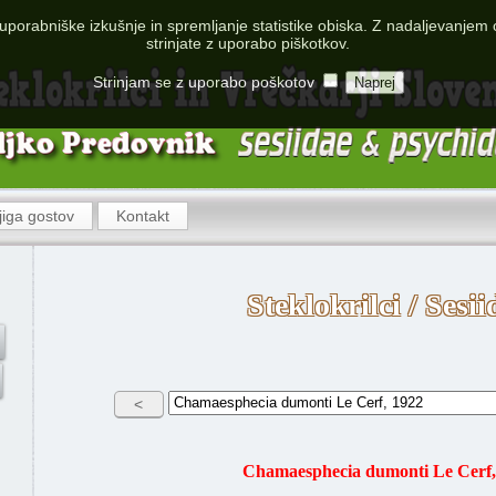
uporabniške izkušnje in spremljanje statistike obiska. Z nadaljevanjem 
@ 2013-2014 Rimassoft |
rimassoft1@gmail.com
strinjate z uporabo piškotkov.
Strinjam se z uporabo poškotov
jiga gostov
Kontakt
Steklokrilci / Sesii
Chamaesphecia dumonti Le Cerf,