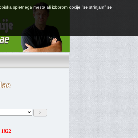
obiska spletnega mesta ali izborom opcije "se strinjam" se
dae
 1922