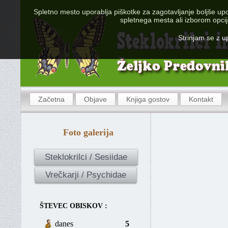
Spletno mesto uporablja piškotke za zagotavljanje boljše upo
@ 2013-2014 Rim
spletnega mesta ali izborom opcije
Strinjam se z 
Začetna
Objave
Knjiga gostov
Kontakt
Foto galerija
Steklokrilci / Sesiidae
Vrečkarji / Psychidae
ŠTEVEC OBISKOV :
danes
5