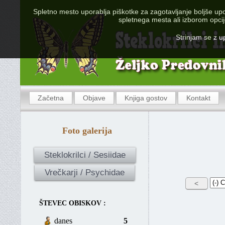
Spletno mesto uporablja piškotke za zagotavljanje boljše upo
@ 2013-2014 Rim
spletnega mesta ali izborom opcije
Strinjam se z 
Začetna
Objave
Knjiga gostov
Kontakt
Foto galerija
Steklokrilci / Sesiidae
Vrečkarji / Psychidae
ŠTEVEC OBISKOV :
danes
5